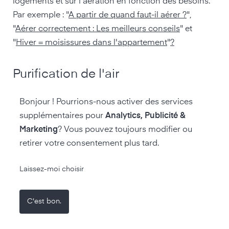
logements et sur l'aération en fonction des besoins.
Par exemple : "
A partir de quand faut-il aérer ?
",
"
Aérer correctement : Les meilleurs conseils
" et
"
Hiver = moisissures dans l'appartement
"
?
Purification de l'air
Outre les purificateurs d'air qui fonctionnent avec
Bonjour ! Pourrions-nous activer des services
des filtres, diverses plantes vertes contribuent
supplémentaires pour
Analytics, Publicité &
également à améliorer la qualité de l'air. Certaines
Marketing
? Vous pouvez toujours modifier ou
espèces végétales peuvent même purifier l'air des
retirer votre consentement plus tard.
polluants et filtrer des substances comme le
formaldéhyde. Le chanvre, le lierre ou le dragonnier
Laissez-moi choisir
sont particulièrement adaptés à cet effet. Dans le
cadre de différents tests pratiques, nous avons
C'est bon.
déterminé, à l'aide de notre appareil de mesure de
l'air air-Q, l'effet des plantes sur la composition des