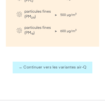
(PM₁)
particules fines
>
500 µg/m³
(PM₂,₅)
particules fines
>
600 µg/m³
(PM₁₀)
→ Continuer vers les variantes air-Q