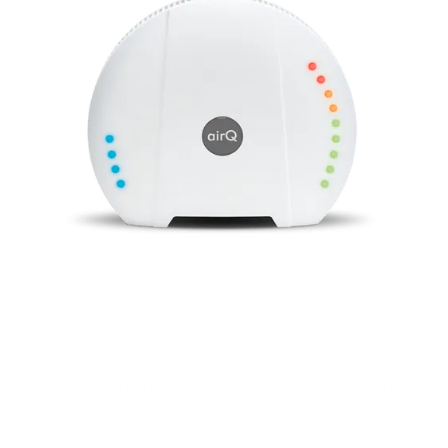
Surveiller la qualité de l'air, tous les
composants de l'air et les influences
environnementales avec l'air‑Q . Pour
votre santé et vos performances.