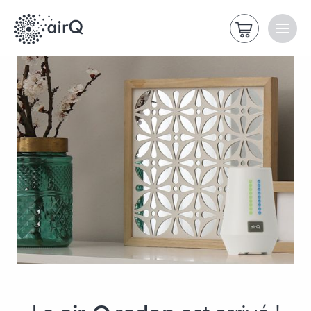
>
Page d'accueil
air-Q radon est arrivé !