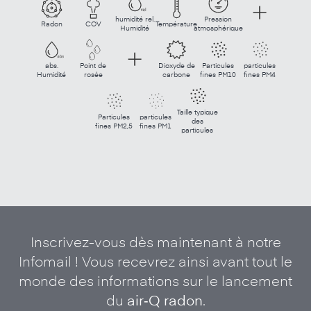
humidité rel.
Pression
Radon
COV
Température
Humidité
atmosphérique
abs.
Point de
Dioxyde de
Particules
particules
Humidité
rosée
carbone
fines PM10
fines PM4
Taille typique
Particules
particules
des
fines PM2,5
fines PM1
particules
Inscrivez-vous dès maintenant à notre
Infomail ! Vous recevrez ainsi avant tout le
monde des informations sur le lancement
du
air‑Q radon
.