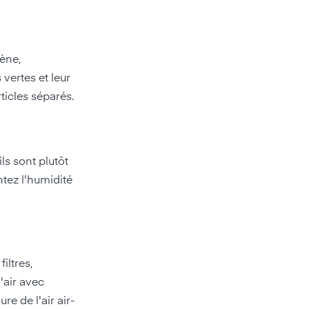
gène,
 vertes et leur
ticles séparés.
ls sont plutôt
ntez l'humidité
iltres,
d'air avec
re de l'air air-