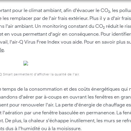
tant pour le climat ambiant, afin d'évacuer le CO₂, les pollu
es remplacer par de l'air frais extérieur. Plus il y a d'air frai
s l'air ambiant. Un monitoring constant du CO₂ réduit le ri
 et en vous permettant d'agir en conséquence. Pour identifie
il, l'air-Q Virus Free Index vous aide. Pour en savoir plus su
cle
.
 Smart permettent d'afficher la qualité de l'air.
ême temps de la consommation et des coûts énergétiques qui 
andons d'aérer par à-coups en ouvrant les fenêtres en gran
isent pour renouveler l'air. La perte d'énergie de chauffage e
 l'aération par une fenêtre basculée en permanence. La fen
. De plus, la chaleur s'échappe inutilement, les murs se refro
s dus à l'humidité ou à la moisissure.