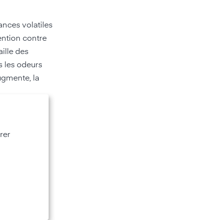
ances volatiles
vention contre
aille des
s les odeurs
ugmente, la
 ?
rer
eau est trop
l'air, les
eut aider à