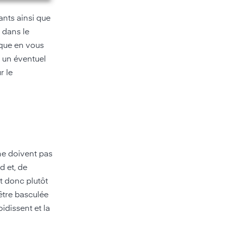
ants ainsi que
s dans le
sque en vous
r un éventuel
r le
ne doivent pas
d et, de
st donc plutôt
être basculée
idissent et la