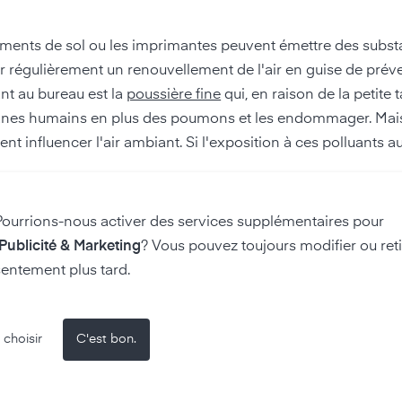
êtements de sol ou les imprimantes peuvent émettre des subst
urer régulièrement un renouvellement de l'air en guise de pré
nt au bureau est la
poussière fine
qui, en raison de la petite t
rganes humains en plus des poumons et les endommager. Mai
influencer l'air ambiant. Si l'exposition à ces polluants a
climat intérieur au bureau
Pourrions-nous activer des services supplémentaires pour
 Publicité & Marketing
? Vous pouvez toujours modifier ou reti
entement plus tard.
concentration ou des maux de tête, la qualité de l'air au bur
s avant même que vous ne ressentiez une mauvaise qualité de 
 vos performances. Nous vous dévoilons maintenant ce qui p
 choisir
C'est bon.