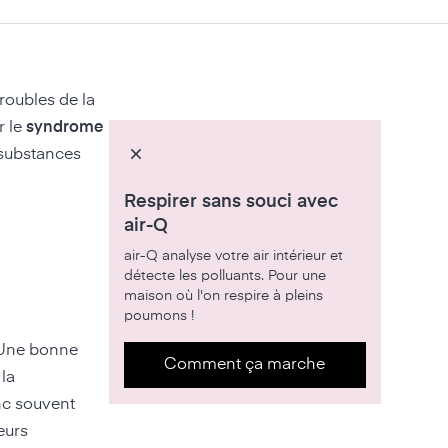
roubles de la
r le
syndrome
 substances
Respirer sans souci avec
air-Q
air-Q analyse votre air intérieur et
détecte les polluants. Pour une
maison où l'on respire à pleins
poumons !
 Une bonne
Comment ça marche
 la
nc souvent
eurs