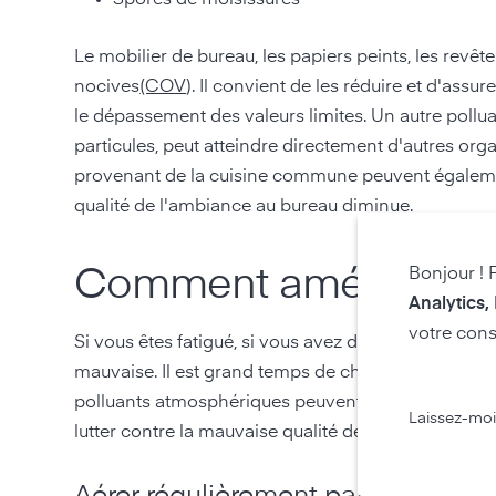
Le mobilier de bureau, les papiers peints, les rev
nocives
(COV
). Il convient de les réduire et d'ass
le dépassement des valeurs limites. Un autre pollua
particules, peut atteindre directement d'autres o
provenant de la cuisine commune peuvent également 
qualité de l'ambiance au bureau diminue.
Comment améliorer le 
Bonjour ! 
Analytics,
votre cons
Si vous êtes fatigué, si vous avez des problèmes de 
mauvaise. Il est grand temps de changer d'air. Mai
polluants atmosphériques peuvent déjà influencer
Laissez-moi
lutter contre la mauvaise qualité de l'air au bureau.
Aérer régulièrement par à-coups