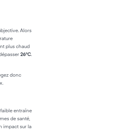
bjective. Alors
rature
ent plus chaud
s dépasser
26°C
.
otégez donc
x.
 faible entraîne
èmes de santé,
 impact sur la