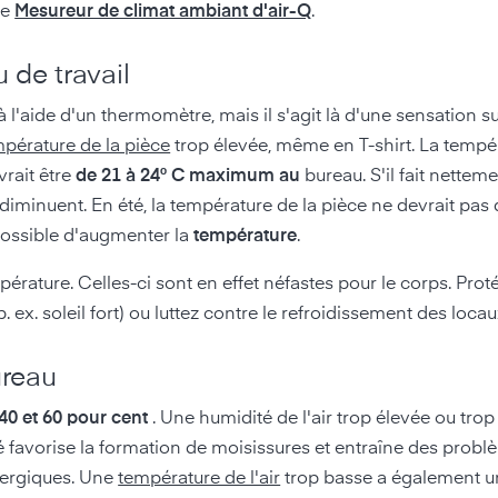
le
Mesureur de climat ambiant d'air-Q
.
 de travail
à l'aide d'un thermomètre, mais il s'agit là d'une sensation su
pérature de la pièce
trop élevée, même en T-shirt. La tempé
vrait être
de 21 à 24° C maximum au
bureau. S'il fait nettem
 diminuent. En été, la température de la pièce ne devrait pa
t possible d'augmenter la
température
.
empérature. Celles-ci sont en effet néfastes pour le corps. Pr
ex. soleil fort) ou luttez contre le refroidissement des locau
ureau
 40 et 60 pour cent
. Une humidité de l'air trop élevée ou trop
é
favorise la formation de moisissures et entraîne des probl
lergiques. Une
température de l'air
trop basse a également un