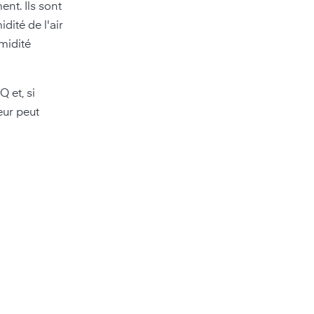
nt. Ils sont
dité de l'air
umidité
 et, si
eur peut