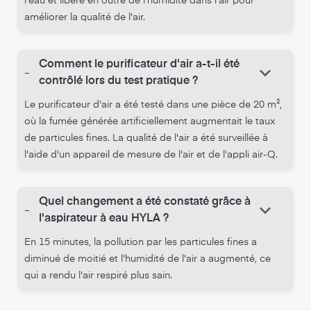
l'eau et libère en outre de l'humidité dans l'air pour
améliorer la qualité de l'air.
Comment le purificateur d'air a-t-il été
keyboard_arrow_down
-
contrôlé lors du test pratique ?
Le purificateur d'air a été testé dans une pièce de 20 m²,
où la fumée générée artificiellement augmentait le taux
de particules fines. La qualité de l'air a été surveillée à
l'aide d'un appareil de mesure de l'air et de l'appli air-Q.
Quel changement a été constaté grâce à
keyboard_arrow_down
-
l'aspirateur à eau HYLA ?
En 15 minutes, la pollution par les particules fines a
diminué de moitié et l'humidité de l'air a augmenté, ce
qui a rendu l'air respiré plus sain.