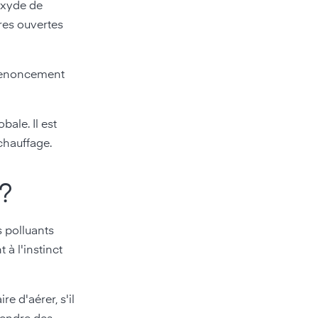
ioxyde de
tres ouvertes
 renoncement
bale. Il est
 chauffage.
 ?
es polluants
 à l'instinct
e d'aérer, s'il