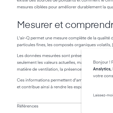
existe des sources de polluants et comment le cli
mesures ciblées pour améliorer durablement la quali
Mesurer et comprendre l
L'air-Q permet une mesure complète de la qualité de
particules fines, les composés organiques volatils,
Les données mesurées sont présentées de manière cla
Bonjour ! 
seulement les valeurs actuelles, mais aussi les t
Analytics,
matière de ventilation, la présence de personnes ou 
votre cons
Ces informations permettent d'améliorer la qualité d
et contribue ainsi à rendre les espaces intérieurs pl
Laissez-moi
Références