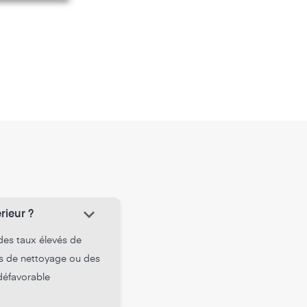
keyboard_arrow_down
rieur ?
 des taux élevés de
ts de nettoyage ou des
 défavorable