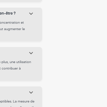
keyboard_arrow_down
ien-être ?
oncentration et
peut augmenter le
keyboard_arrow_down
plus, une utilisation
 contribuer à
keyboard_arrow_down
eptibles. La mesure de