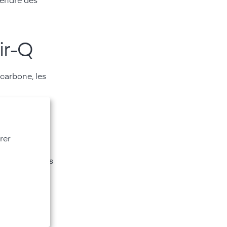
rendre des
ir-Q
 carbone, les
 voient non
ortement en
rer
ions invisibles