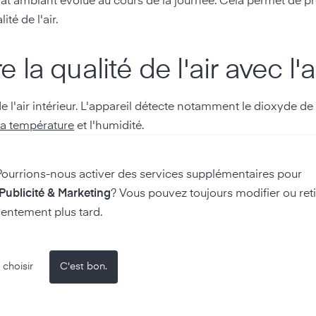
mat ambiant évolue au cours de la journée. Cela permet de p
té de l'air.
a qualité de l'air avec l'a
 l'air intérieur. L'appareil détecte notamment le dioxyde de
la température
et l'humidité.
ire et aident à identifier les corrélations. Les utilisateurs
Pourrions-nous activer des services supplémentaires pour
endances à long terme. Cela permet de voir comment le comp
 Publicité & Marketing
? Vous pouvez toujours modifier ou reti
certaines activités affectent l'air ambiant.
entement plus tard.
e l'air de manière ciblée. L'air-Q rend mesurables les pollut
us sains, plus productifs et plus agréables.
 choisir
C'est bon.