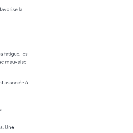
favorise la
 fatigue, les
 une mauvaise
nt associée à
r
es. Une