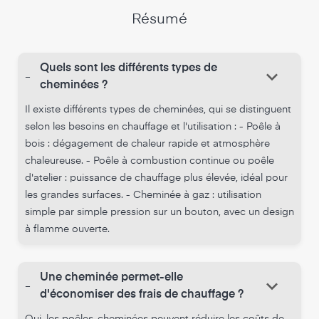
Résumé
Quels sont les différents types de
keyboard_arrow_down
-
cheminées ?
Il existe différents types de cheminées, qui se distinguent
selon les besoins en chauffage et l'utilisation : - Poêle à
bois : dégagement de chaleur rapide et atmosphère
chaleureuse. - Poêle à combustion continue ou poêle
d'atelier : puissance de chauffage plus élevée, idéal pour
les grandes surfaces. - Cheminée à gaz : utilisation
simple par simple pression sur un bouton, avec un design
à flamme ouverte.
Une cheminée permet-elle
keyboard_arrow_down
-
d'économiser des frais de chauffage ?
Oui, les poêles-cheminées peuvent réduire les coûts de