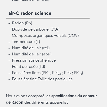
air-Q radon science
Radon (Rn)
-
Dioxyde de carbone (CO₂)
-
Composés organiques volatils (COV)
-
Température (T)
-
Humidité de l'air (rel.)
-
Humidité de l'air (abs.)
-
Pression atmosphérique
-
Point de rosée (Td)
-
Poussières fines (PM₁ ; PM₂,₅ ; PM₄ ; PM₁₀)
-
Poussière fine Taille des particules
-
Nous avons comparé les
spécifications du capteur
de Radon
des différents appareils :