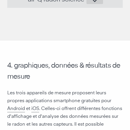
keyboard_arrow_down
installation WLAN plus complexe, mais
-
fonctionnement plus confortable par la suite
Pas d'obligation d'accès à Internet
-
Protection élevée des données
-
Plusieurs utilisateurs par instrument de mesure
-
immédiatement après le démarrage Valeurs de
-
mesure
4. graphiques, données & résultats de
mesure
Les trois appareils de mesure proposent leurs
propres applications smartphone gratuites pour
Android
et
iOS
. Celles-ci offrent différentes fonctions
d'affichage et d'analyse des données mesurées sur
le radon et les autres capteurs. Il est possible