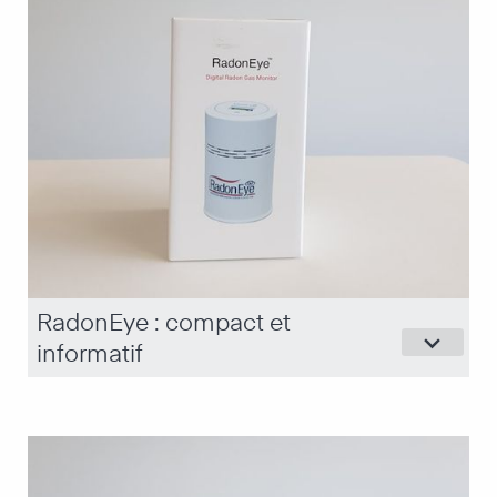
RadonEye : compact et
keyboard_arrow_down
informatif
Alimentation électrique propriétaire
-
Connexion Bluetooth
-
Stabilité
-