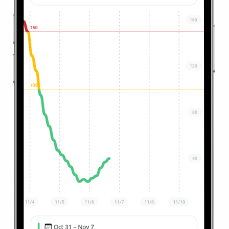
d'un simple fichier texte sans horodatage.
Le
RadonEye
se concentre sur sa fonction principale
d'instrument de mesure et renonce aux conseils
intégrés ou à l'aide supplémentaire. Il offre une fonction
de mesure pure, sans conseils ni assistance
complémentaires.