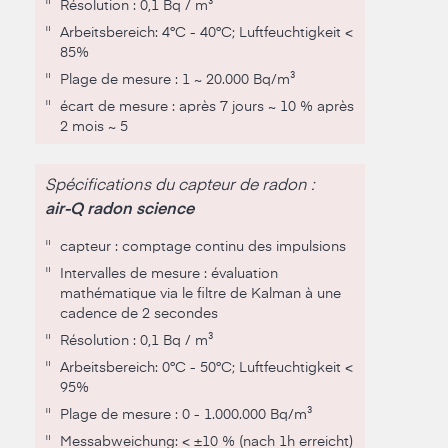
"
Résolution : 0,1 Bq / m³
"
Arbeitsbereich: 4°C - 40°C; Luftfeuchtigkeit <
85%
"
Plage de mesure : 1 ~ 20.000 Bq/m³
"
écart de mesure : après 7 jours ~ 10 % après
2 mois ~ 5
Spécifications du capteur de radon :
air-Q radon science
"
capteur : comptage continu des impulsions
"
Intervalles de mesure : évaluation
mathématique via le filtre de Kalman à une
cadence de 2 secondes
"
Résolution : 0,1 Bq / m³
"
Arbeitsbereich: 0°C - 50°C; Luftfeuchtigkeit <
95%
"
Plage de mesure : 0 - 1.000.000 Bq/m³
"
Messab­weichung: < ±10 % (nach 1h erreicht)