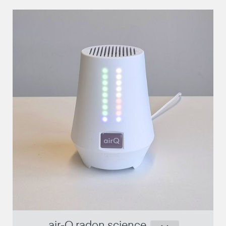
Internet est obligatoire
-
Un compte d'utilisateur par instrument de
-
mesure
long délai avant que les valeurs mesurées soient
-
fiables
air-Q radon science