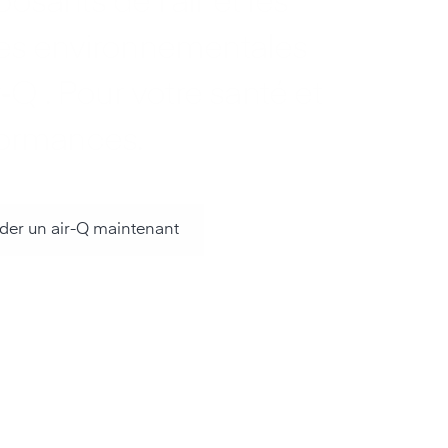
osants de l'air et les
ces environnementales
r‑Q . Pour votre santé et
formances.
r un air-Q maintenant