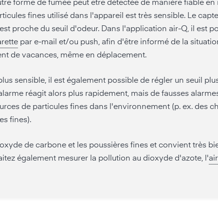
utre forme de fumée peut être détectée de manière fiable en 
rticules fines utilisé dans l'appareil est très sensible. Le ca
st proche du seuil d'odeur. Dans l'application air-Q, il est p
arette
par e-mail et/ou push, afin d'être informé de la situati
nt de vacances, même en déplacement.
lus sensible, il est également possible de régler un seuil plu
L'alarme réagit alors plus rapidement, mais de fausses alarme
ources de particules fines dans l'environnement (p. ex. des c
s fines).
xyde de carbone et les poussières fines et convient très bie
itez également mesurer la pollution au dioxyde d'azote, l'
ai