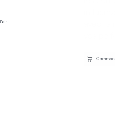
les comp
influen
avec l'ai
vos per
Commande