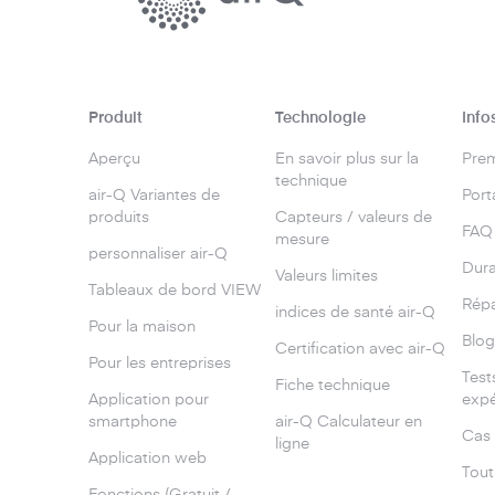
Produit
Technologie
Info
Aperçu
En savoir plus sur la
Prem
technique
air-Q Variantes de
Port
produits
Capteurs / valeurs de
FAQ
mesure
personnaliser air-Q
Dura
Valeurs limites
Tableaux de bord VIEW
Répa
indices de santé air-Q
Pour la maison
Blo
Certification avec air-Q
Pour les entreprises
Test
Fiche technique
Application pour
expé
smartphone
air-Q Calculateur en
Cas 
ligne
Application web
Tout