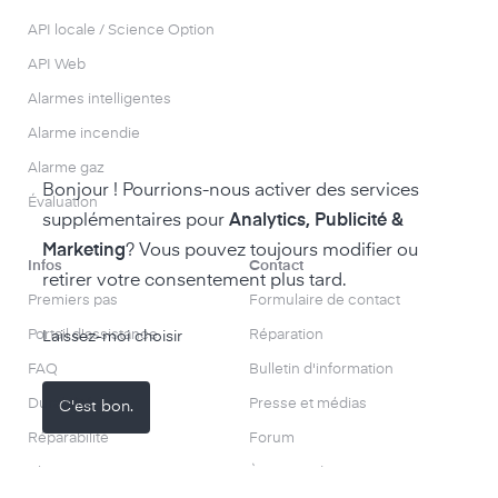
API locale / Science Option
API Web
Alarmes intelligentes
Alarme incendie
Alarme gaz
Bonjour ! Pourrions-nous activer des services
Évaluation
supplémentaires pour
Analytics, Publicité &
Marketing
? Vous pouvez toujours modifier ou
Infos
Contact
retirer votre consentement plus tard.
Premiers pas
Formulaire de contact
Portail d'assistance
Réparation
Laissez-moi choisir
FAQ
Bulletin d'information
Durabilité
Presse et médias
C'est bon.
Réparabilité
Forum
Blog
À propos de nous