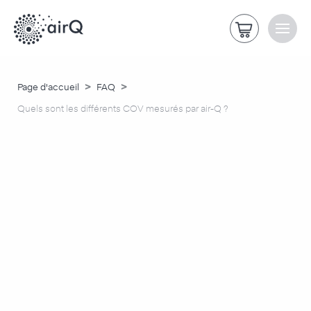
>
>
Page d'accueil
FAQ
Quels sont les différents COV mesurés par air-Q ?