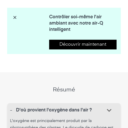
Contrôler soi-même l'air
ambiant avec notre air-Q
intelligent
Découvrir maintenant
Résumé
keyboard_arrow_down
-
D'où provient l'oxygène dans l'air ?
L'oxygène est principalement produit par la
photosynthèse des plantes. Le dioxyde de carbone est