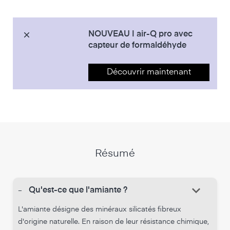
NOUVEAU | air-Q pro avec
capteur de formaldéhyde
Découvrir maintenant
Résumé
keyboard_arrow_down
-
Qu'est-ce que l'amiante ?
L'amiante désigne des minéraux silicatés fibreux
d'origine naturelle. En raison de leur résistance chimique,