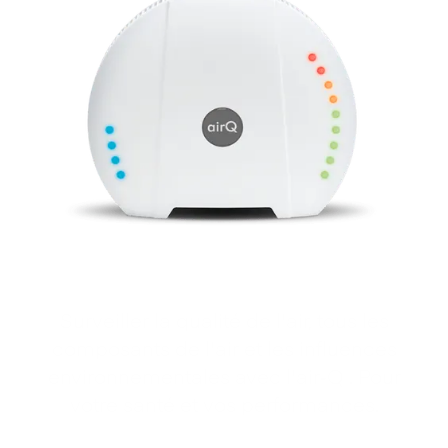
Surveiller la qualité de l'air, tous les
composants de l'air et les influences
environnementales avec l'air‑Q . Pour
votre santé et vos performances.