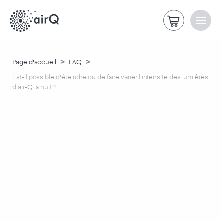
>
>
Page d'accueil
FAQ
Est-il possible d'éteindre ou de faire varier l'intensité des lumières
d'air-Q la nuit ?