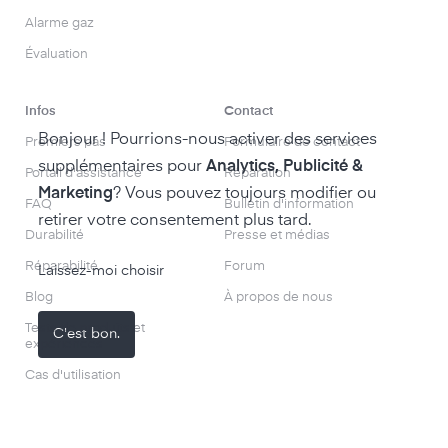
Alarme gaz
Évaluation
Infos
Contact
Bonjour ! Pourrions-nous activer des services
Premiers pas
Formulaire de contact
supplémentaires pour
Analytics, Publicité &
Portail d'assistance
Réparation
Marketing
? Vous pouvez toujours modifier ou
FAQ
Bulletin d'information
retirer votre consentement plus tard.
Durabilité
Presse et médias
Réparabilité
Forum
Laissez-moi choisir
Blog
À propos de nous
Tests de produits et
C'est bon.
expériences
Cas d'utilisation
Tout parcourir
Smart Info Lab Leipzig