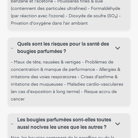
benzène et l'acétone - Poussières fines & suie
(contiennent des particules ultrafines) - Formaldéhyde
(par réaction avec l'ozone) - Dioxyde de soufre (SO₂) -
Privation d'oxygène dans l'air ambiant
Quels sont les risques pour la santé des
keyboard_arrow_down
-
bougies parfumées ?
- Maux de tête, nausées & vertiges - Problèmes de
concentration & manque de performance - Allergies &
irritations des voies respiratoires - Crises d'asthme &
irritations des muqueuses - Maladies cardio-vasculaires
(en cas d'exposition à long terme) - Risque accru de
cancer
Les bougies parfumées sont-elles toutes
keyboard_arrow_down
-
aussi nocives les unes que les autres ?
Non, les bougies contenant de la paraffine ou de la