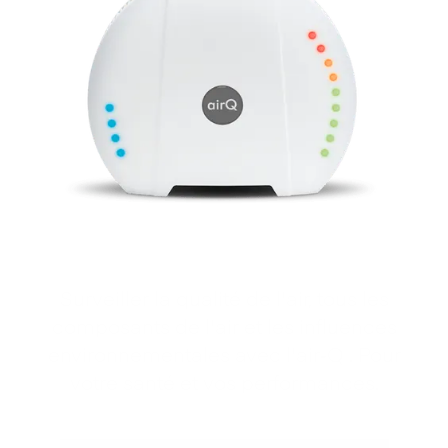
Surveiller la qualité de l'air, tous les
composants de l'air et les influences
environnementales avec l'air‑Q . Pour
votre santé et vos performances.