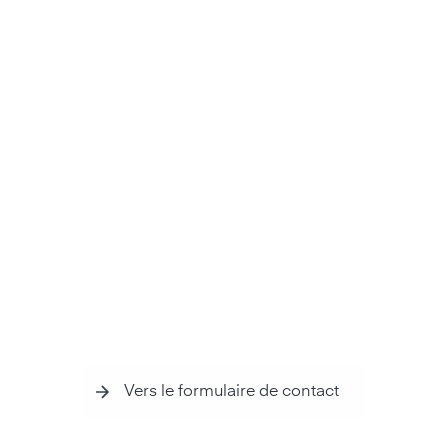
Vous avez encore des questions ou besoin de
conseils ? N'hésitez pas à nous contacter.
Vers le formulaire de contact