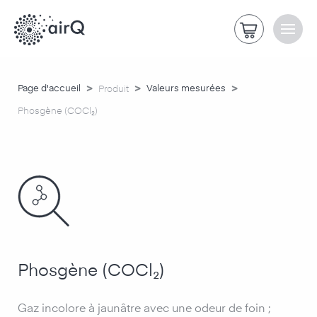
>
>
>
Page d'accueil
Valeurs mesurées
Produit
Phosgène (COCl₂)
Phosgène (COCl₂)
Gaz incolore à jaunâtre avec une odeur de foin ;