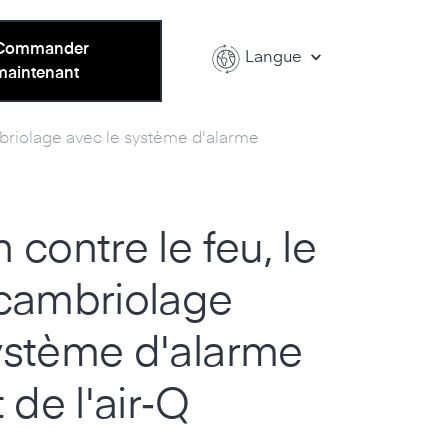
Commander
Langue
maintenant
ambriolage avec le système d'alarme
 contre le feu, le
 cambriolage
ystème d'alarme
t de l'air‑Q