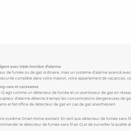
ligent avec triple fonction d'alarme
cteur de fumée ou de gaz ordinaire, mais un système d'alarme avancé avec
 une sécurité complète dans votre maison, votre appartement de vacances, 
ing-cars et caravanes
 air-Q agit comme un détecteur de fumée et un avertisseur de gaz en rése
 capteur d'alarme détecte à temps les concentrations dangereuses de gaz 
ants et fait office de détecteur de gaz en cas de gaz anesthésiant.
tre système Smart Home existant. En tant que détecteur de fumée sans fil, il
mander le détecteur de fumée sans fil air-Q et de surveiller la qualité de 