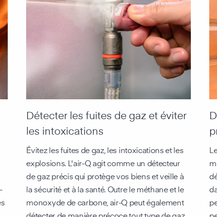
Détecter les fuites de gaz et éviter
D
les intoxications
p
Évitez les fuites de gaz, les intoxications et les
Le
explosions. L'air-Q agit comme un détecteur
mo
de gaz précis qui protège vos biens et veille à
dé
-
la sécurité et à la santé. Outre le méthane et le
da
es
monoxyde de carbone, air-Q peut également
pe
détecter de manière précoce tout type de gaz
pe