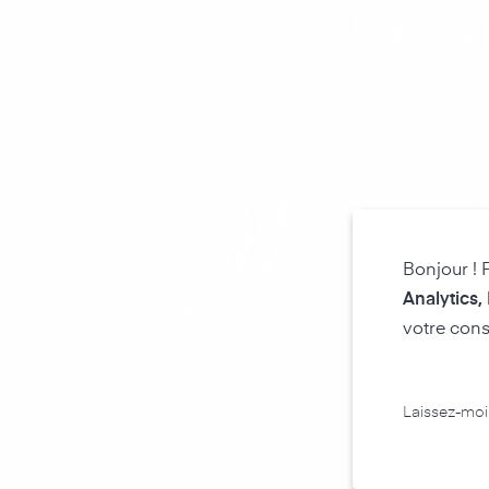
L'air-Q
Les alarmes intelligentes peuvent être sig
Bonjour ! 
Analytics,
Feu et fumée
Gaz tox
votre cons
infla
Laissez-moi 