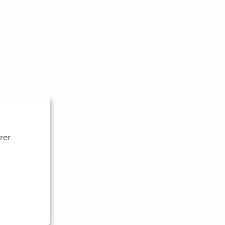
ligentes
isuelle via les LED sur air-Q ou de manière
rer
ffraction
Hors ligne / Panne
de courant