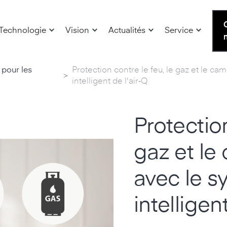
Technologie
Vision
Actualités
Service
 pour les
Protection contre le feu, le gaz et le c
>
intelligent de l'air‑Q
Protection
gaz et le
avec le s
intelligen