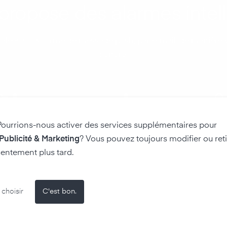
 propose des alarmes intel
nalées sous forme de message push, par e-mail, de manière v
sonore.
Pourrions-nous activer des services supplémentaires pour
 Publicité & Marketing
? Vous pouvez toujours modifier ou reti
iques et
Fumée de
Accès / E
entement plus tard.
mmables
cigarette
choisir
C'est bon.