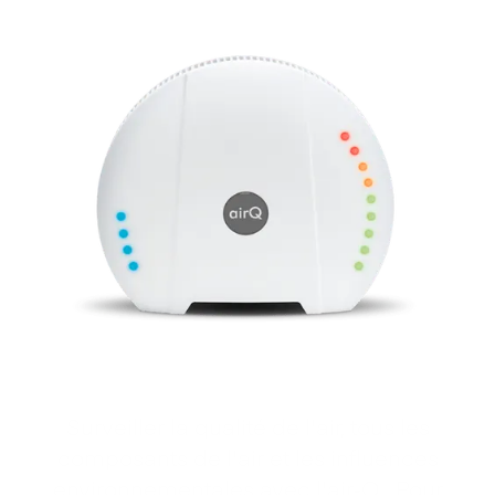
Surveiller la qualité de l'air, tous les
composants de l'air et les influences
environnementales avec l'air‑Q . Pour