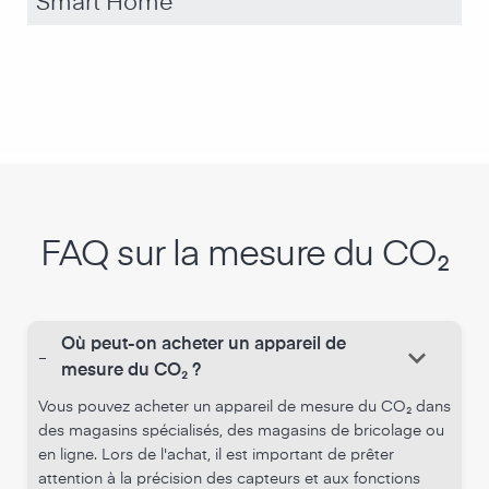
Smart Home
Les appareils de mesure CO₂ d'air-Q offrent la
possibilité d'enregistrer les données de mesure sur une
longue période et de les évaluer graphiquement dans
des graphiques attrayants. De plus, les données en
temps réel peuvent être affichées dans des
SmartWidgets sur n'importe quelle page web et
peuvent ainsi être utilisées comme infodivertissement -
FAQ sur la mesure du CO₂
idéal pour les salles de réunion ou les salles d'attente.
Où peut-on acheter un appareil de
keyboard_arrow_down
-
mesure du CO₂ ?
Vous pouvez acheter un appareil de mesure du CO₂ dans
des magasins spécialisés, des magasins de bricolage ou
en ligne. Lors de l'achat, il est important de prêter
attention à la précision des capteurs et aux fonctions