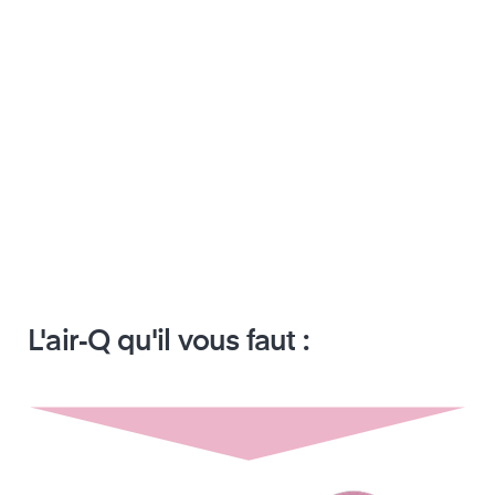
La détection fiable au moyen de
capteurs dédiés permet d'éviter les
fausses alertes et d'assurer la sécurité.
L'air‑Q qu'il vous faut :