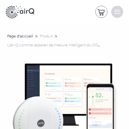
>
>
Page d'accueil
Produit
L'air-Q comme appareil de mesure intelligent du CO₂